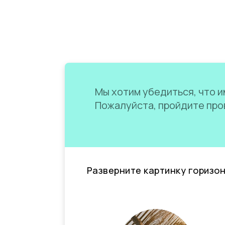
Мы хотим убедиться, что им
Пожалуйста, пройдите пров
Разверните картинку горизо