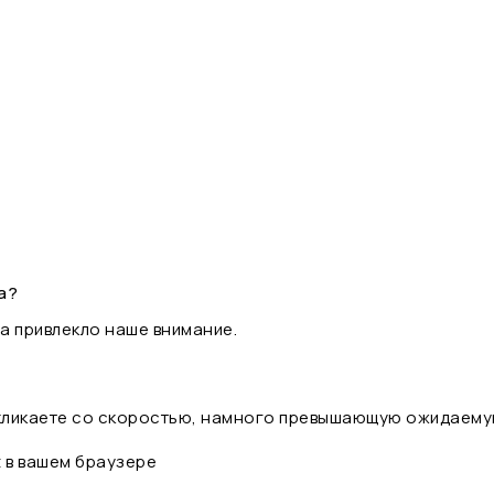
а?
а привлекло наше внимание.
 кликаете со скоростью, намного превышающую ожидаему
t в вашем браузере