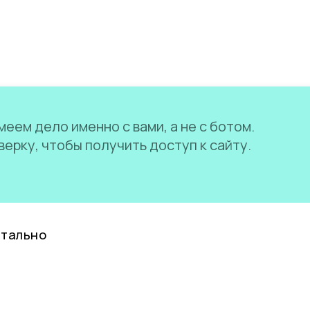
еем дело именно с вами, а не с ботом.
ерку, чтобы получить доступ к сайту.
нтально