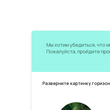
Мы хотим убедиться, что им
Пожалуйста, пройдите пров
Разверните картинку горизо