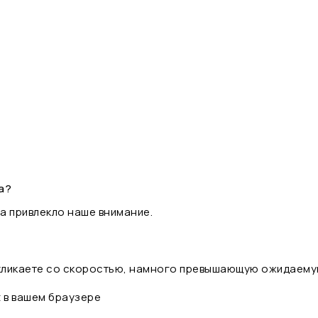
а?
а привлекло наше внимание.
 кликаете со скоростью, намного превышающую ожидаему
t в вашем браузере