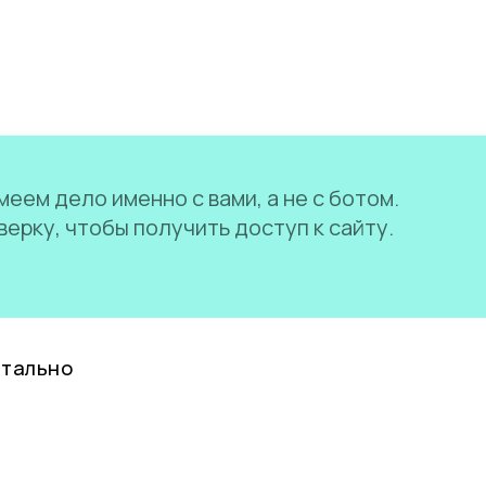
еем дело именно с вами, а не с ботом.
ерку, чтобы получить доступ к сайту.
нтально