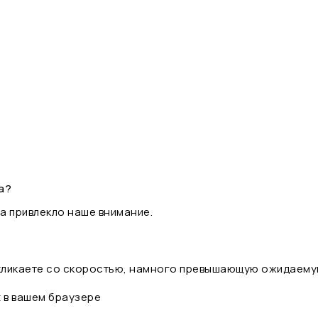
а?
а привлекло наше внимание.
 кликаете со скоростью, намного превышающую ожидаему
t в вашем браузере