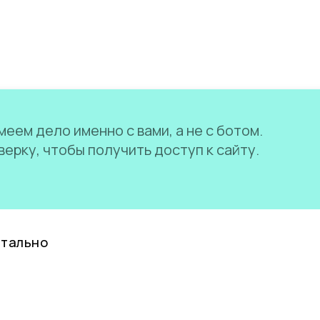
еем дело именно с вами, а не с ботом.
ерку, чтобы получить доступ к сайту.
нтально