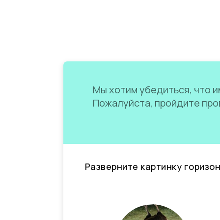
Мы хотим убедиться, что им
Пожалуйста, пройдите пров
Разверните картинку горизо