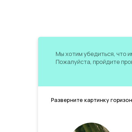
Мы хотим убедиться, что им
Пожалуйста, пройдите пров
Разверните картинку горизо