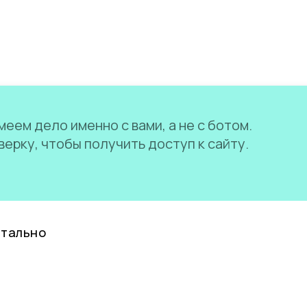
еем дело именно с вами, а не с ботом.
ерку, чтобы получить доступ к сайту.
нтально