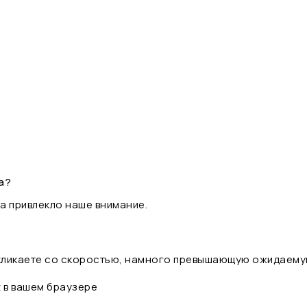
а?
а привлекло наше внимание.
 кликаете со скоростью, намного превышающую ожидаему
t в вашем браузере