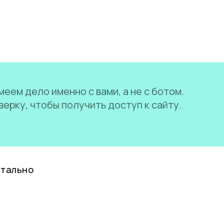
еем дело именно с вами, а не с ботом.
ерку, чтобы получить доступ к сайту.
нтально