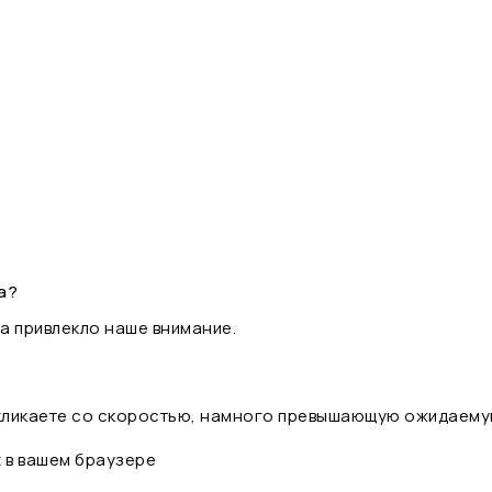
а?
а привлекло наше внимание.
 кликаете со скоростью, намного превышающую ожидаему
t в вашем браузере