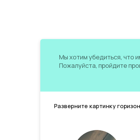
Мы хотим убедиться, что им
Пожалуйста, пройдите пров
Разверните картинку горизо