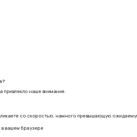
а?
а привлекло наше внимание.
 кликаете со скоростью, намного превышающую ожидаему
t в вашем браузере