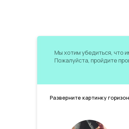
Мы хотим убедиться, что им
Пожалуйста, пройдите пров
Разверните картинку горизо