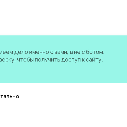
еем дело именно с вами, а не с ботом.
ерку, чтобы получить доступ к сайту.
нтально