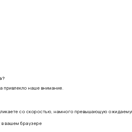
а?
а привлекло наше внимание.
 кликаете со скоростью, намного превышающую ожидаему
t в вашем браузере