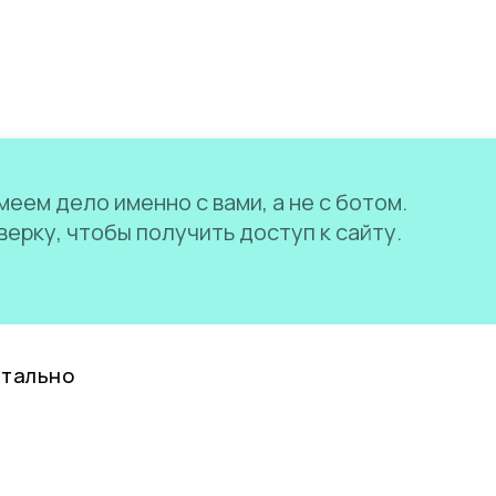
еем дело именно с вами, а не с ботом.
ерку, чтобы получить доступ к сайту.
нтально