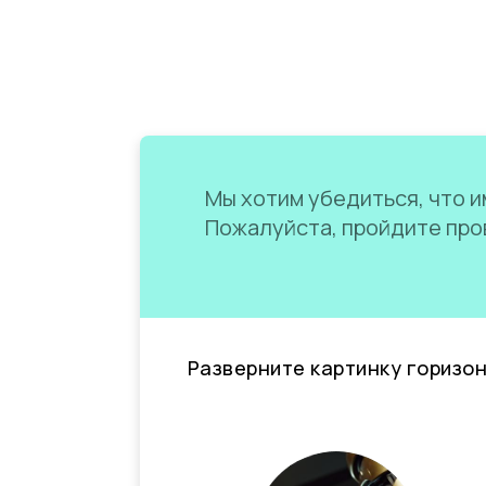
Мы хотим убедиться, что им
Пожалуйста, пройдите пров
Разверните картинку горизо