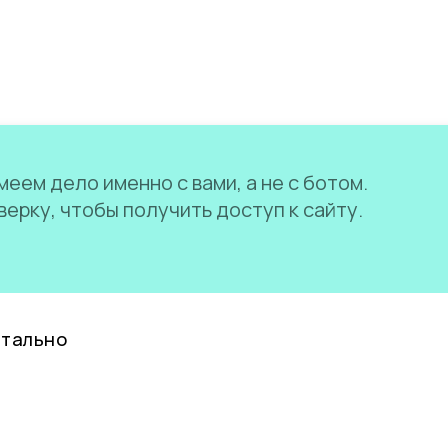
еем дело именно с вами, а не с ботом.
ерку, чтобы получить доступ к сайту.
нтально