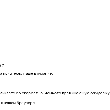
а?
а привлекло наше внимание.
 кликаете со скоростью, намного превышающую ожидаему
t в вашем браузере