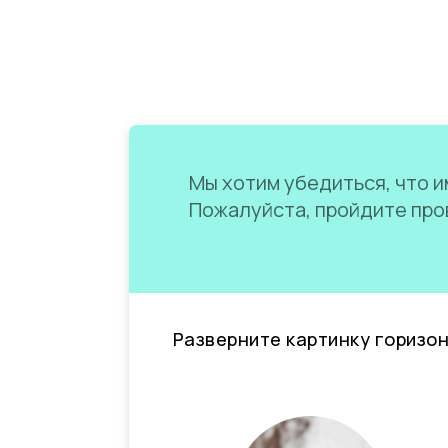
Мы хотим убедиться, что им
Пожалуйста, пройдите пров
Разверните картинку горизо