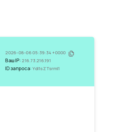
2026-08-06 05:39:34 +0000
Ваш IP:
216.73.216.191
ID запроса:
YdI1sZTsrmI1