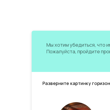
Мы хотим убедиться, что им
Пожалуйста, пройдите пров
Разверните картинку горизо