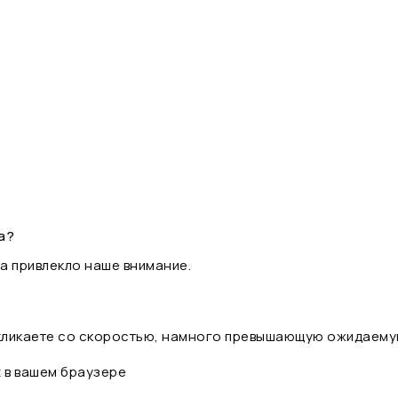
а?
а привлекло наше внимание.
 кликаете со скоростью, намного превышающую ожидаему
t в вашем браузере