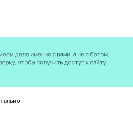
еем дело именно с вами, а не с ботом.
ерку, чтобы получить доступ к сайту.
нтально