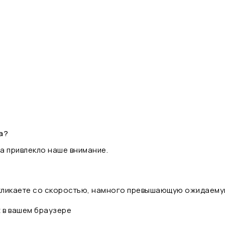
а?
а привлекло наше внимание.
 кликаете со скоростью, намного превышающую ожидаему
t в вашем браузере