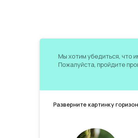
Мы хотим убедиться, что им
Пожалуйста, пройдите пров
Разверните картинку горизо