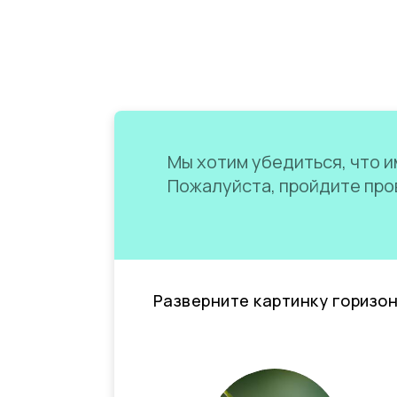
Мы хотим убедиться, что им
Пожалуйста, пройдите пров
Разверните картинку горизо