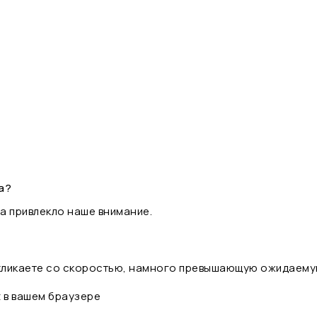
а?
а привлекло наше внимание.
 кликаете со скоростью, намного превышающую ожидаему
t в вашем браузере