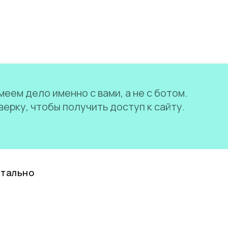
еем дело именно с вами, а не с ботом.
ерку, чтобы получить доступ к сайту.
нтально