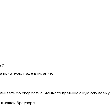
а?
а привлекло наше внимание.
 кликаете со скоростью, намного превышающую ожидаему
t в вашем браузере