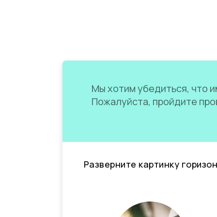
Мы хотим убедиться, что им
Пожалуйста, пройдите пров
Разверните картинку горизо