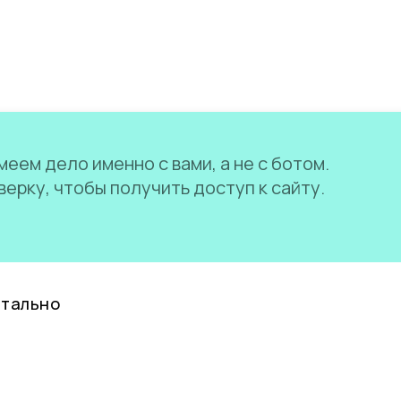
еем дело именно с вами, а не с ботом.
ерку, чтобы получить доступ к сайту.
нтально