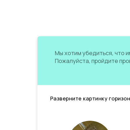
Мы хотим убедиться, что им
Пожалуйста, пройдите пров
Разверните картинку горизо