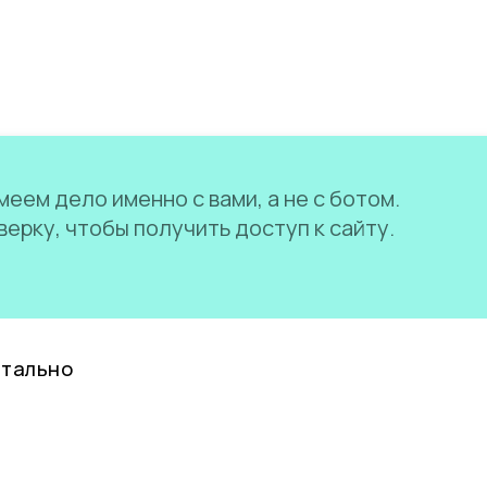
еем дело именно с вами, а не с ботом.
ерку, чтобы получить доступ к сайту.
нтально