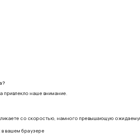
а?
а привлекло наше внимание.
 кликаете со скоростью, намного превышающую ожидаему
t в вашем браузере