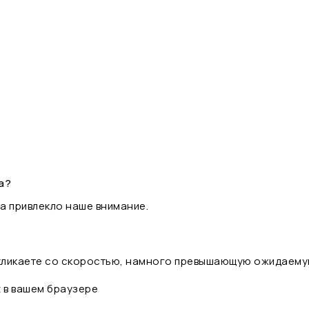
а?
а привлекло наше внимание.
 кликаете со скоростью, намного превышающую ожидаему
t в вашем браузере