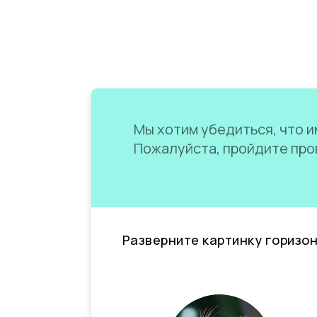
Мы хотим убедиться, что им
Пожалуйста, пройдите пров
Разверните картинку горизо