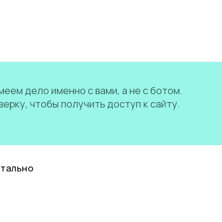
еем дело именно с вами, а не с ботом.
ерку, чтобы получить доступ к сайту.
нтально