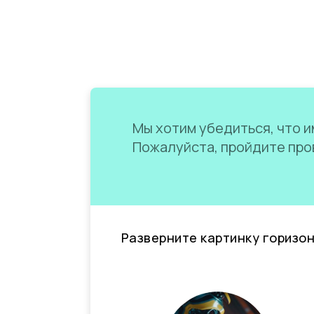
Мы хотим убедиться, что им
Пожалуйста, пройдите пров
Разверните картинку горизо