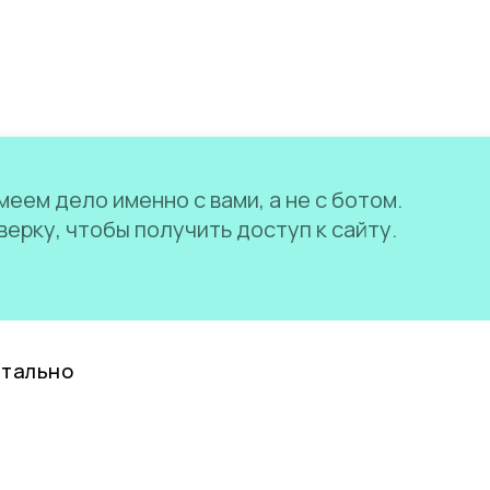
еем дело именно с вами, а не с ботом.
ерку, чтобы получить доступ к сайту.
нтально