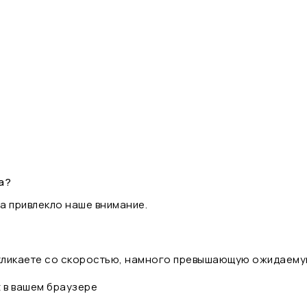
а?
а привлекло наше внимание.
 кликаете со скоростью, намного превышающую ожидаему
t в вашем браузере