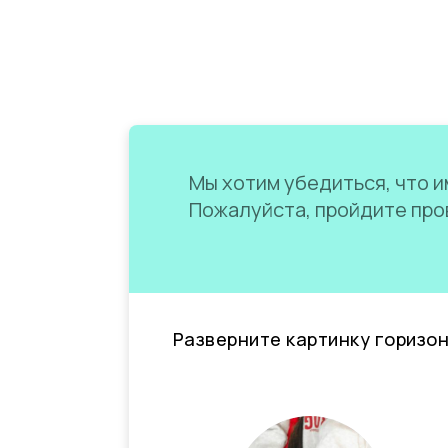
Мы хотим убедиться, что им
Пожалуйста, пройдите пров
Разверните картинку горизо