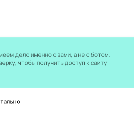
еем дело именно с вами, а не с ботом.
ерку, чтобы получить доступ к сайту.
нтально