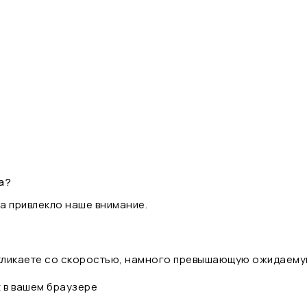
а?
а привлекло наше внимание.
 кликаете со скоростью, намного превышающую ожидаему
t в вашем браузере