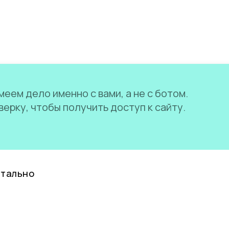
еем дело именно с вами, а не с ботом.
ерку, чтобы получить доступ к сайту.
нтально