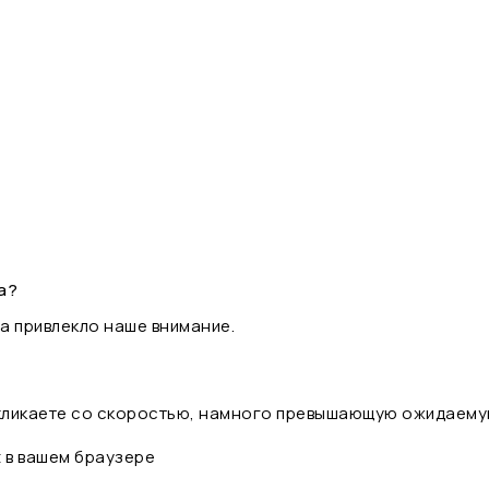
а?
а привлекло наше внимание.
 кликаете со скоростью, намного превышающую ожидаему
t в вашем браузере