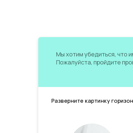
Мы хотим убедиться, что им
Пожалуйста, пройдите пров
Разверните картинку горизо