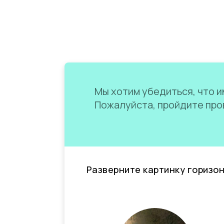
Мы хотим убедиться, что им
Пожалуйста, пройдите пров
Разверните картинку горизо