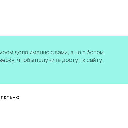
еем дело именно с вами, а не с ботом.
ерку, чтобы получить доступ к сайту.
нтально