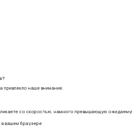
а?
а привлекло наше внимание.
 кликаете со скоростью, намного превышающую ожидаему
t в вашем браузере