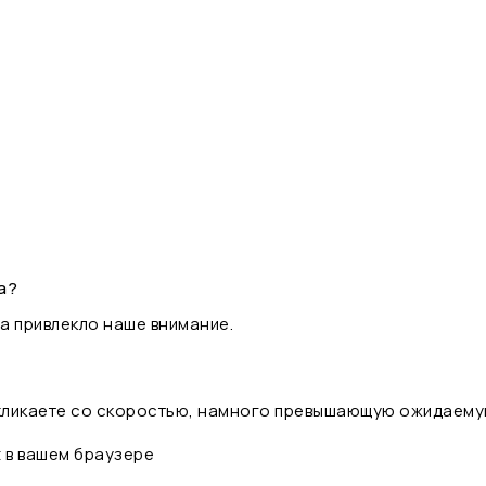
а?
а привлекло наше внимание.
 кликаете со скоростью, намного превышающую ожидаему
t в вашем браузере