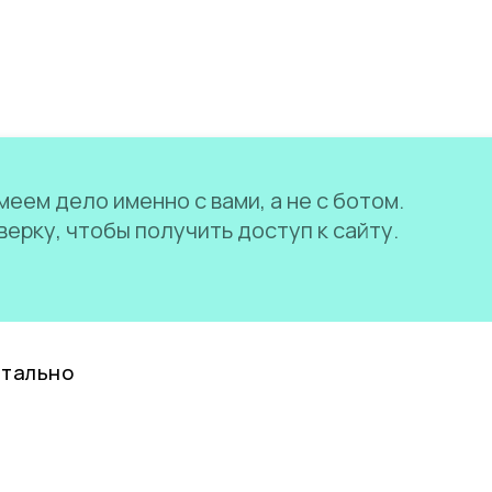
еем дело именно с вами, а не с ботом.
ерку, чтобы получить доступ к сайту.
нтально