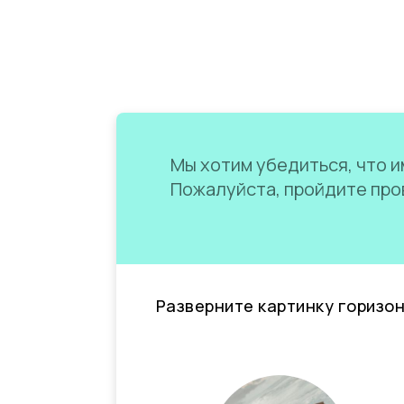
Мы хотим убедиться, что им
Пожалуйста, пройдите пров
Разверните картинку горизо