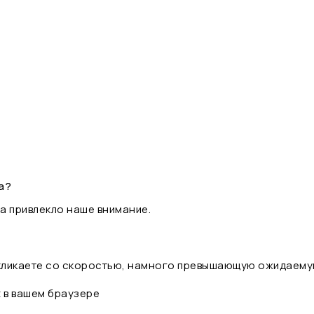
а?
а привлекло наше внимание.
 кликаете со скоростью, намного превышающую ожидаему
t в вашем браузере