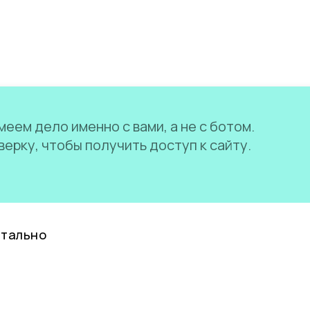
еем дело именно с вами, а не с ботом.
ерку, чтобы получить доступ к сайту.
нтально