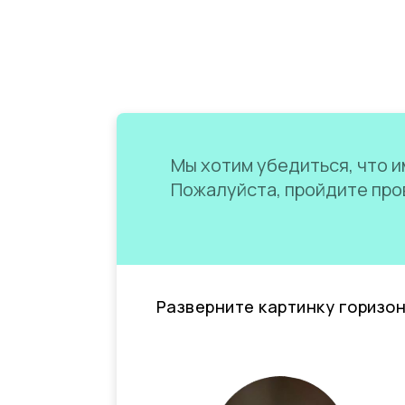
Мы хотим убедиться, что им
Пожалуйста, пройдите пров
Разверните картинку горизо