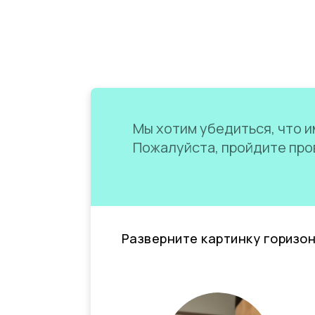
Мы хотим убедиться, что им
Пожалуйста, пройдите пров
Разверните картинку горизо