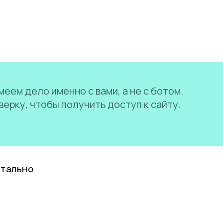
еем дело именно с вами, а не с ботом.
ерку, чтобы получить доступ к сайту.
нтально