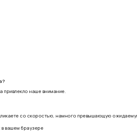
а?
а привлекло наше внимание.
 кликаете со скоростью, намного превышающую ожидаему
t в вашем браузере