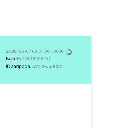
2026-08-07 09:31:56 +0000
Ваш IP:
216.73.216.197
ID запроса:
uVNlGwqtB0U1