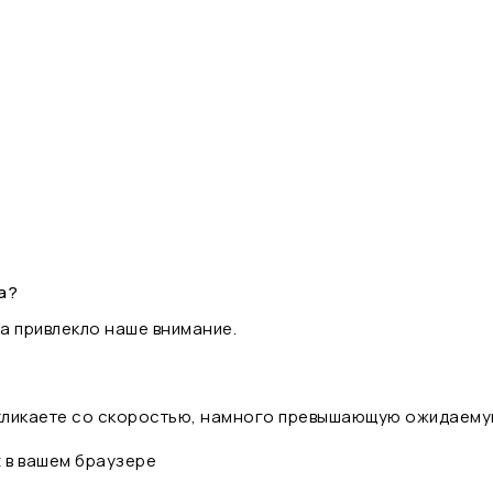
а?
а привлекло наше внимание.
 кликаете со скоростью, намного превышающую ожидаему
t в вашем браузере