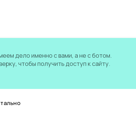
еем дело именно с вами, а не с ботом.
ерку, чтобы получить доступ к сайту.
нтально