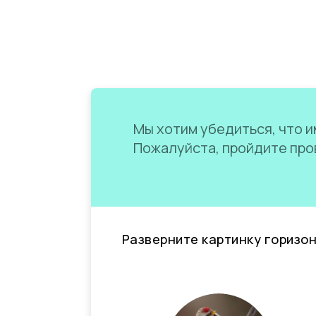
Мы хотим убедиться, что им
Пожалуйста, пройдите пров
Разверните картинку горизо