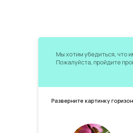
Мы хотим убедиться, что им
Пожалуйста, пройдите пров
Разверните картинку горизо