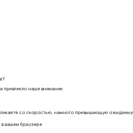
а?
а привлекло наше внимание.
 кликаете со скоростью, намного превышающую ожидаему
t в вашем браузере