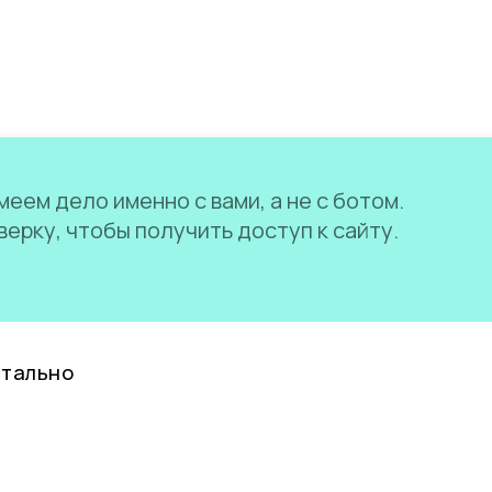
еем дело именно с вами, а не с ботом.
ерку, чтобы получить доступ к сайту.
нтально