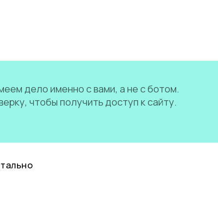
еем дело именно с вами, а не с ботом.
ерку, чтобы получить доступ к сайту.
нтально