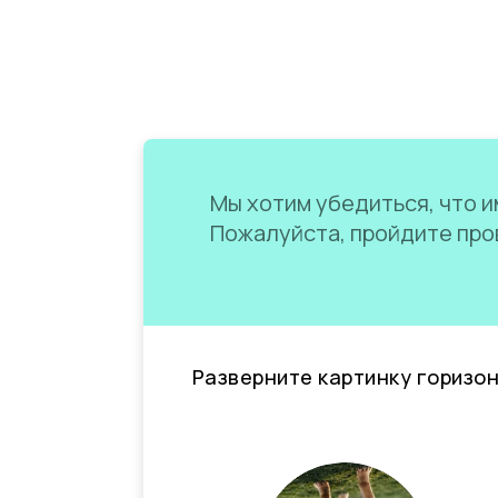
Мы хотим убедиться, что им
Пожалуйста, пройдите пров
Разверните картинку горизо