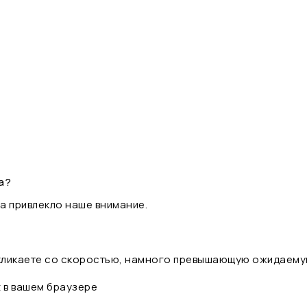
а?
а привлекло наше внимание.
 кликаете со скоростью, намного превышающую ожидаему
t в вашем браузере