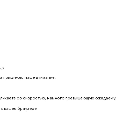
а?
а привлекло наше внимание.
 кликаете со скоростью, намного превышающую ожидаему
t в вашем браузере