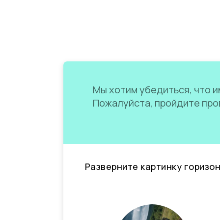
Мы хотим убедиться, что им
Пожалуйста, пройдите пров
Разверните картинку горизо