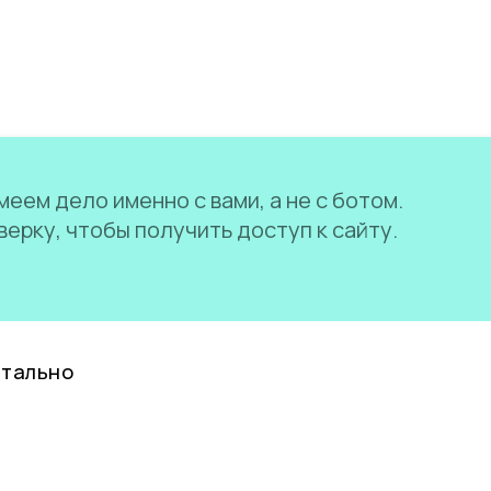
еем дело именно с вами, а не с ботом.
ерку, чтобы получить доступ к сайту.
нтально