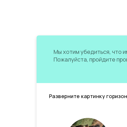
Мы хотим убедиться, что им
Пожалуйста, пройдите пров
Разверните картинку горизо