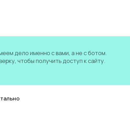
еем дело именно с вами, а не с ботом.
ерку, чтобы получить доступ к сайту.
нтально