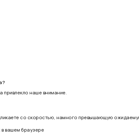
а?
а привлекло наше внимание.
 кликаете со скоростью, намного превышающую ожидаему
t в вашем браузере