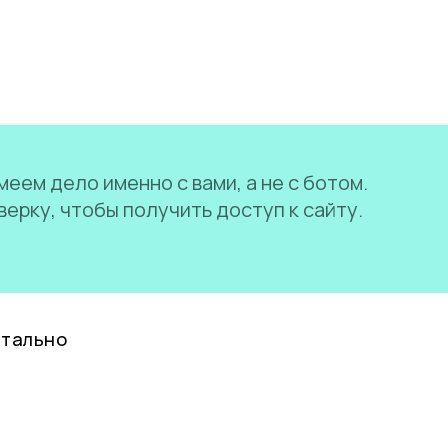
еем дело именно с вами, а не с ботом.
ерку, чтобы получить доступ к сайту.
нтально