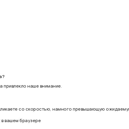
а?
а привлекло наше внимание.
 кликаете со скоростью, намного превышающую ожидаему
t в вашем браузере