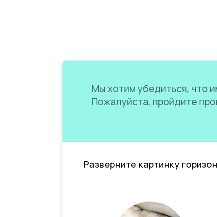
Мы хотим убедиться, что им
Пожалуйста, пройдите пров
Разверните картинку горизо