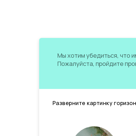
Мы хотим убедиться, что им
Пожалуйста, пройдите пров
Разверните картинку горизо