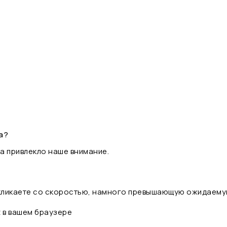
а?
а привлекло наше внимание.
 кликаете со скоростью, намного превышающую ожидаему
t в вашем браузере