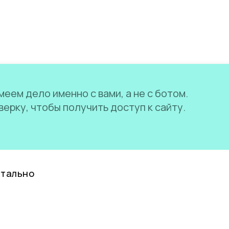
еем дело именно с вами, а не с ботом.
ерку, чтобы получить доступ к сайту.
нтально