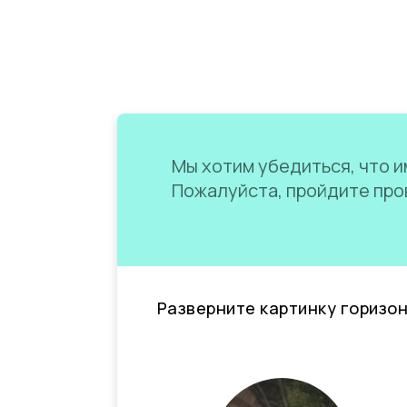
Мы хотим убедиться, что им
Пожалуйста, пройдите пров
Разверните картинку горизо