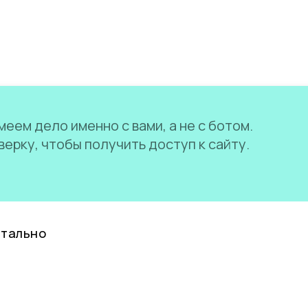
еем дело именно с вами, а не с ботом.
ерку, чтобы получить доступ к сайту.
нтально