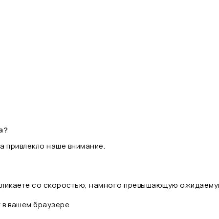
а?
а привлекло наше внимание.
 кликаете со скоростью, намного превышающую ожидаему
t в вашем браузере