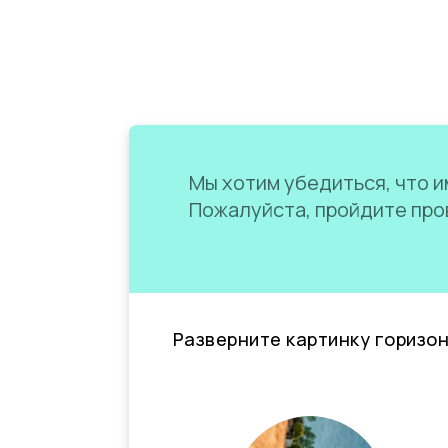
Мы хотим убедиться, что им
Пожалуйста, пройдите пров
Разверните картинку горизо