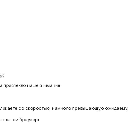
а?
а привлекло наше внимание.
 кликаете со скоростью, намного превышающую ожидаему
t в вашем браузере