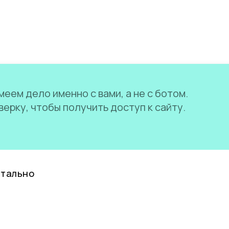
еем дело именно с вами, а не с ботом.
ерку, чтобы получить доступ к сайту.
нтально