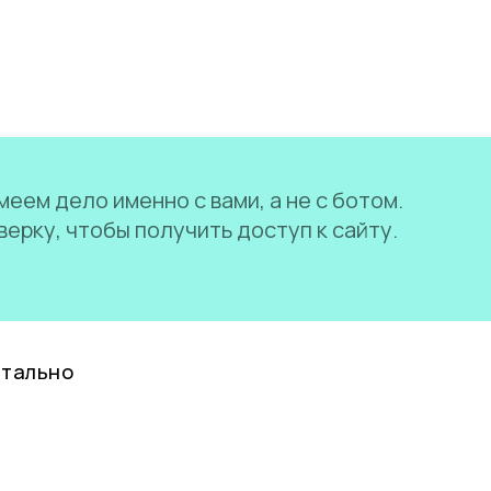
еем дело именно с вами, а не с ботом.
ерку, чтобы получить доступ к сайту.
нтально