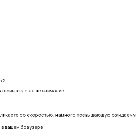
а?
а привлекло наше внимание.
 кликаете со скоростью, намного превышающую ожидаему
t в вашем браузере