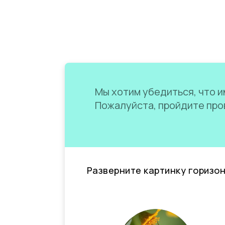
Мы хотим убедиться, что им
Пожалуйста, пройдите пров
Разверните картинку горизо