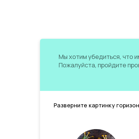
Мы хотим убедиться, что им
Пожалуйста, пройдите пров
Разверните картинку горизо