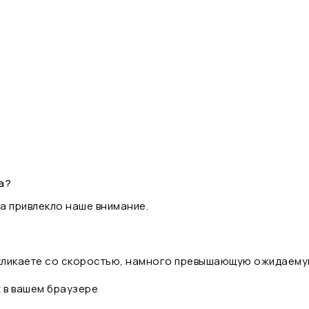
а?
а привлекло наше внимание.
 кликаете со скоростью, намного превышающую ожидаему
t в вашем браузере