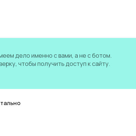
еем дело именно с вами, а не с ботом.
ерку, чтобы получить доступ к сайту.
нтально