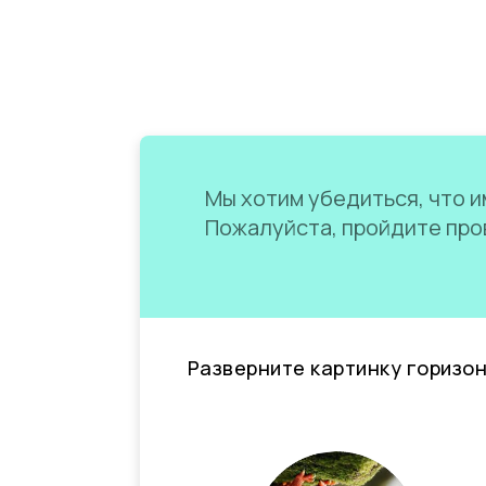
Мы хотим убедиться, что им
Пожалуйста, пройдите пров
Разверните картинку горизо