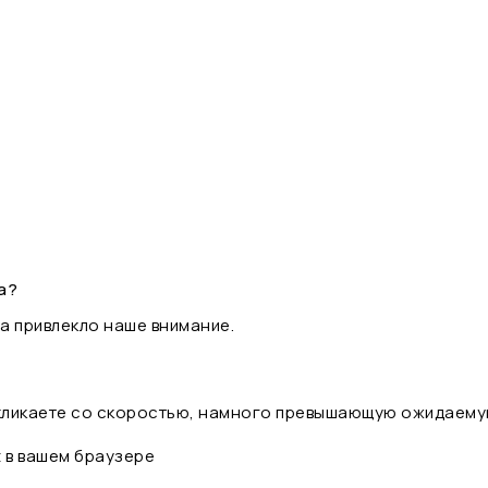
а?
а привлекло наше внимание.
 кликаете со скоростью, намного превышающую ожидаему
t в вашем браузере