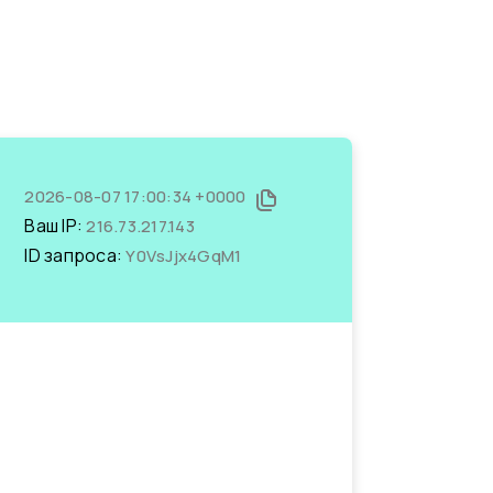
2026-08-07 17:00:34 +0000
Ваш IP:
216.73.217.143
ID запроса:
Y0VsJjx4GqM1