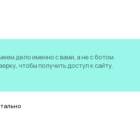
еем дело именно с вами, а не с ботом.
ерку, чтобы получить доступ к сайту.
нтально