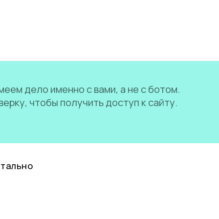
еем дело именно с вами, а не с ботом.
ерку, чтобы получить доступ к сайту.
нтально