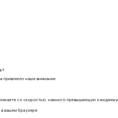
а?
а привлекло наше внимание.
 кликаете со скоростью, намного превышающую ожидаему
t в вашем браузере