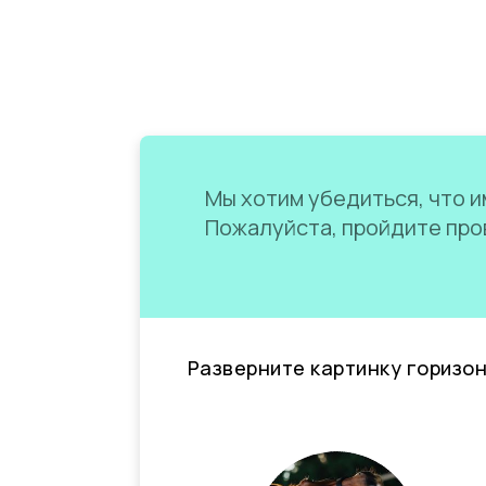
Мы хотим убедиться, что им
Пожалуйста, пройдите пров
Разверните картинку горизо