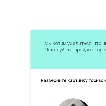
Мы хотим убедиться, что им
Пожалуйста, пройдите пров
Разверните картинку горизо