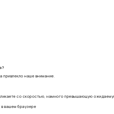
а?
а привлекло наше внимание.
 кликаете со скоростью, намного превышающую ожидаему
t в вашем браузере