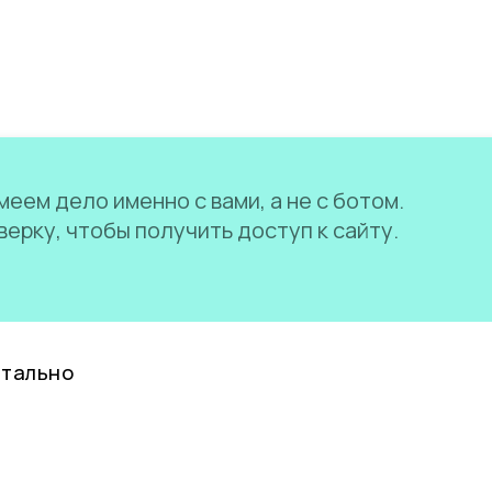
еем дело именно с вами, а не с ботом.
ерку, чтобы получить доступ к сайту.
нтально