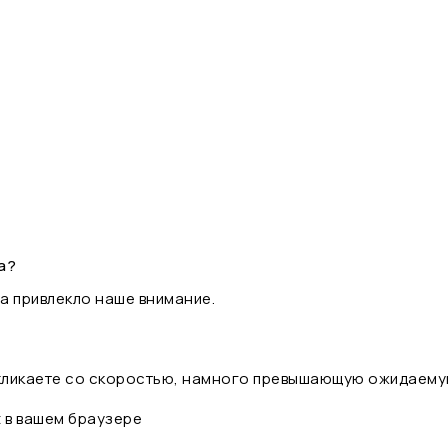
а?
а привлекло наше внимание.
 кликаете со скоростью, намного превышающую ожидаему
t в вашем браузере