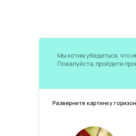
Мы хотим убедиться, что им
Пожалуйста, пройдите пров
Разверните картинку горизо