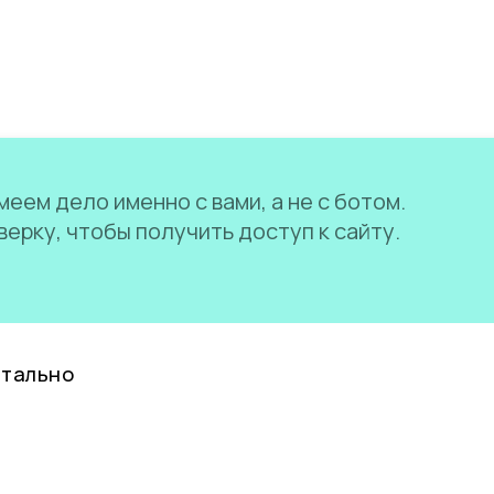
еем дело именно с вами, а не с ботом.
ерку, чтобы получить доступ к сайту.
нтально