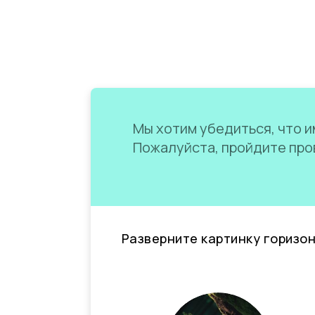
Мы хотим убедиться, что им
Пожалуйста, пройдите пров
Разверните картинку горизо