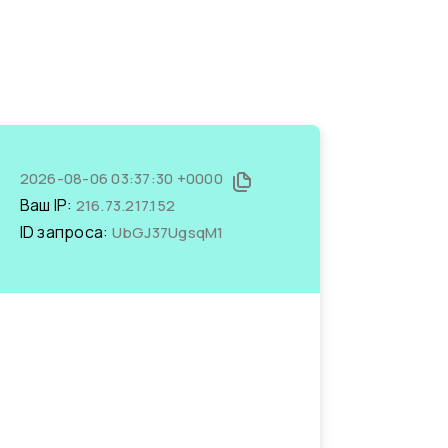
2026-08-06 03:37:30 +0000
Ваш IP:
216.73.217.152
ID запроса:
UbGJ37UgsqM1