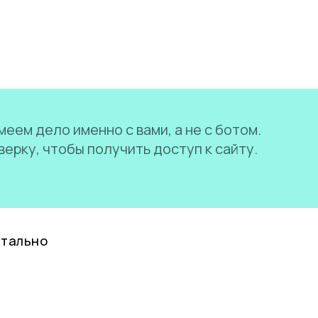
еем дело именно с вами, а не с ботом.
ерку, чтобы получить доступ к сайту.
нтально