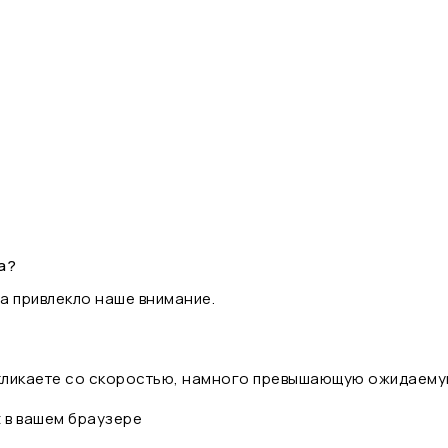
а?
а привлекло наше внимание.
 кликаете со скоростью, намного превышающую ожидаему
t в вашем браузере