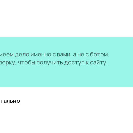
еем дело именно с вами, а не с ботом.
ерку, чтобы получить доступ к сайту.
нтально