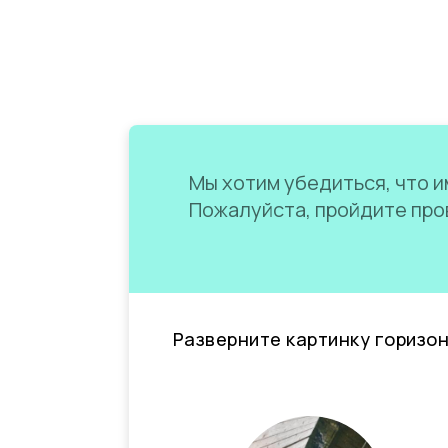
Мы хотим убедиться, что им
Пожалуйста, пройдите пров
Разверните картинку горизо