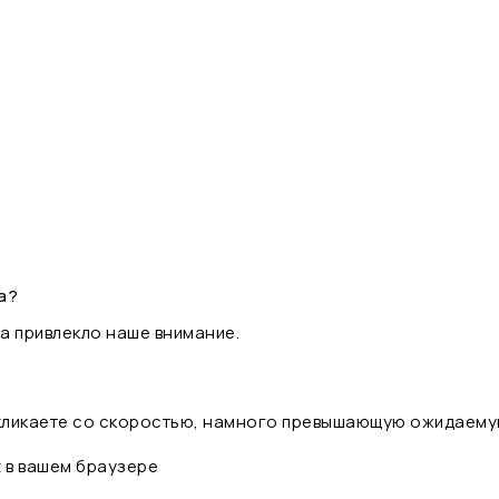
а?
а привлекло наше внимание.
 кликаете со скоростью, намного превышающую ожидаему
t в вашем браузере