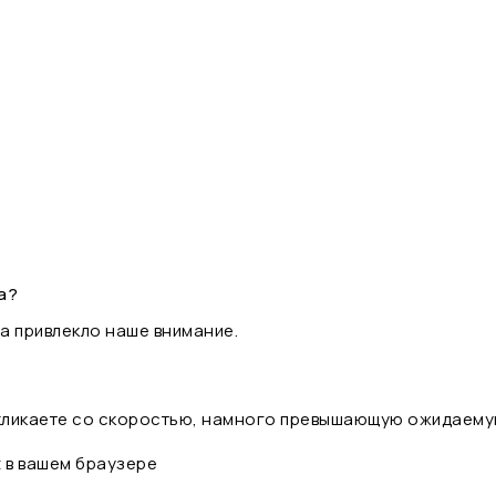
а?
а привлекло наше внимание.
 кликаете со скоростью, намного превышающую ожидаему
t в вашем браузере