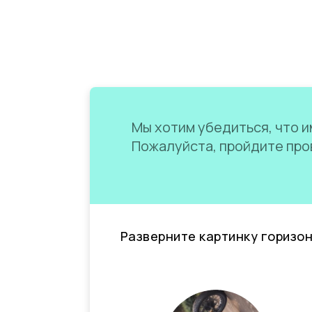
Мы хотим убедиться, что им
Пожалуйста, пройдите пров
Разверните картинку горизо