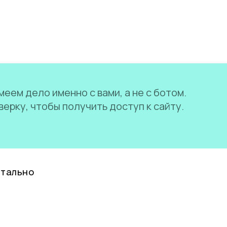
еем дело именно с вами, а не с ботом.
ерку, чтобы получить доступ к сайту.
нтально