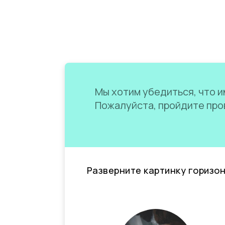
Мы хотим убедиться, что им
Пожалуйста, пройдите пров
Разверните картинку горизо