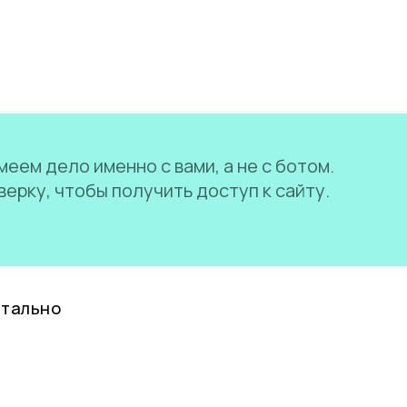
еем дело именно с вами, а не с ботом.
ерку, чтобы получить доступ к сайту.
нтально