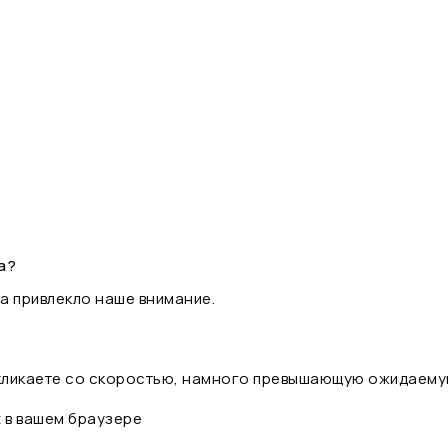
а?
а привлекло наше внимание.
 кликаете со скоростью, намного превышающую ожидаему
t в вашем браузере