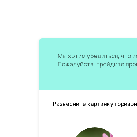
Мы хотим убедиться, что им
Пожалуйста, пройдите пров
Разверните картинку горизо