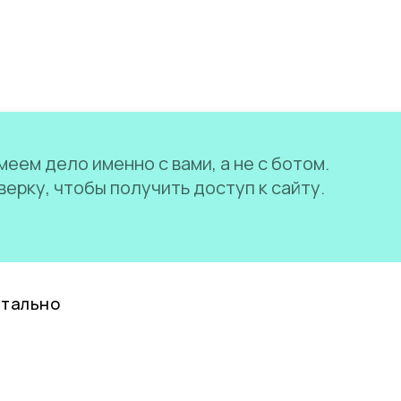
еем дело именно с вами, а не с ботом.
ерку, чтобы получить доступ к сайту.
нтально