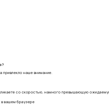
а?
а привлекло наше внимание.
 кликаете со скоростью, намного превышающую ожидаему
t в вашем браузере