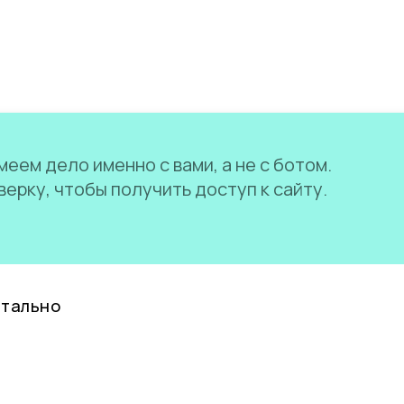
еем дело именно с вами, а не с ботом.
ерку, чтобы получить доступ к сайту.
нтально