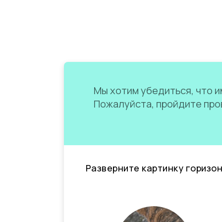
Мы хотим убедиться, что им
Пожалуйста, пройдите пров
Разверните картинку горизо