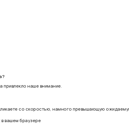
а?
а привлекло наше внимание.
 кликаете со скоростью, намного превышающую ожидаему
t в вашем браузере