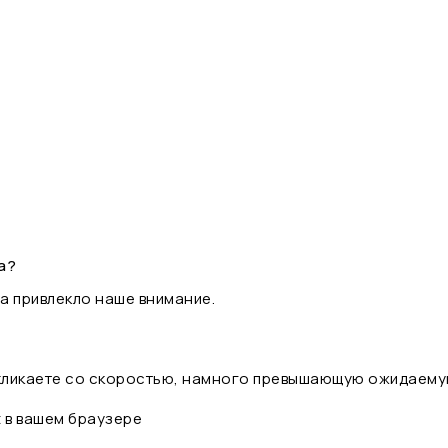
а?
а привлекло наше внимание.
 кликаете со скоростью, намного превышающую ожидаему
t в вашем браузере