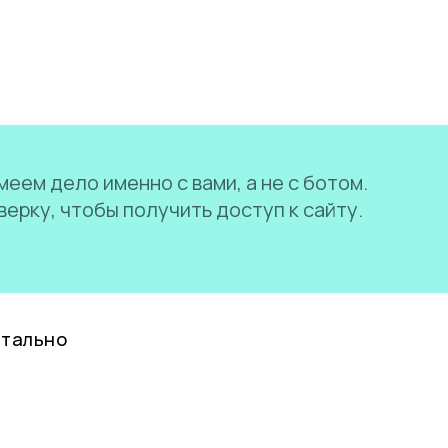
еем дело именно с вами, а не с ботом.
ерку, чтобы получить доступ к сайту.
нтально