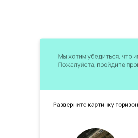
Мы хотим убедиться, что им
Пожалуйста, пройдите пров
Разверните картинку горизо