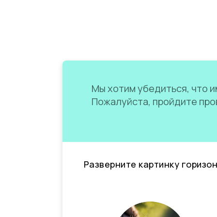
Мы хотим убедиться, что им
Пожалуйста, пройдите пров
Разверните картинку горизо