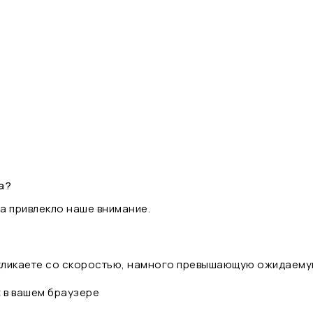
а?
а привлекло наше внимание.
 кликаете со скоростью, намного превышающую ожидаему
t в вашем браузере