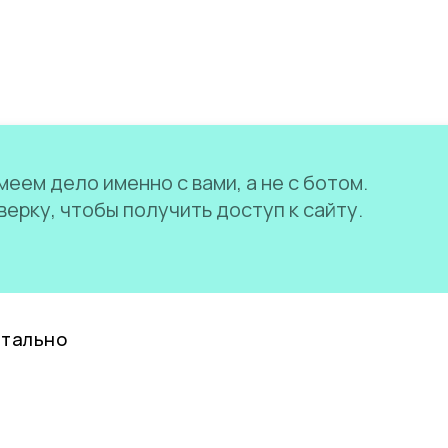
еем дело именно с вами, а не с ботом.
ерку, чтобы получить доступ к сайту.
нтально