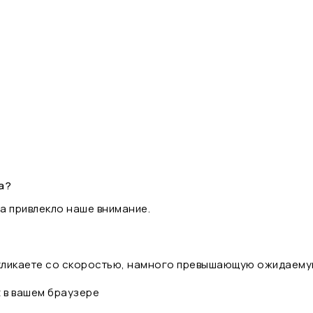
а?
а привлекло наше внимание.
 кликаете со скоростью, намного превышающую ожидаему
t в вашем браузере