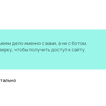
еем дело именно с вами, а не с ботом.
ерку, чтобы получить доступ к сайту.
нтально