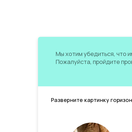
Мы хотим убедиться, что им
Пожалуйста, пройдите пров
Разверните картинку горизо