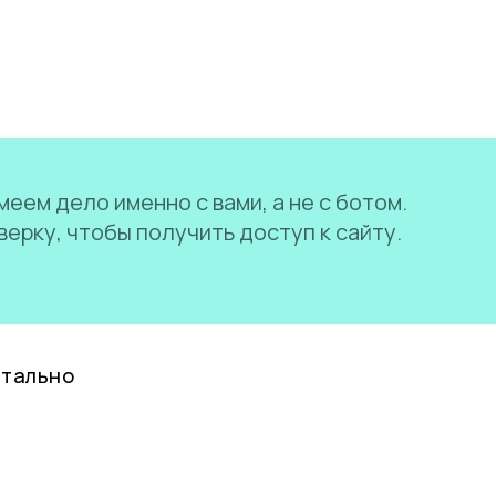
еем дело именно с вами, а не с ботом.
ерку, чтобы получить доступ к сайту.
нтально