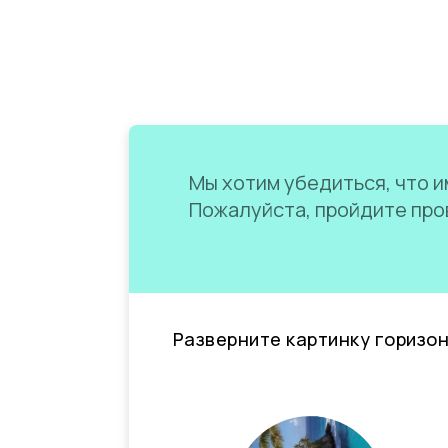
Мы хотим убедиться, что им
Пожалуйста, пройдите пров
Разверните картинку горизо