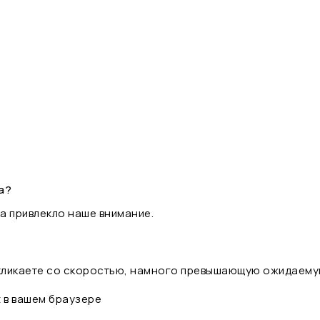
а?
а привлекло наше внимание.
 кликаете со скоростью, намного превышающую ожидаему
t в вашем браузере