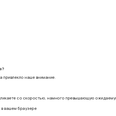
а?
а привлекло наше внимание.
 кликаете со скоростью, намного превышающую ожидаему
t в вашем браузере