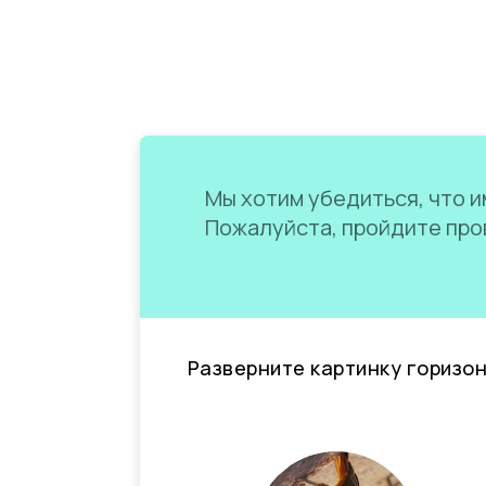
Мы хотим убедиться, что им
Пожалуйста, пройдите пров
Разверните картинку горизо