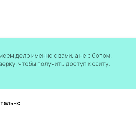
еем дело именно с вами, а не с ботом.
ерку, чтобы получить доступ к сайту.
нтально