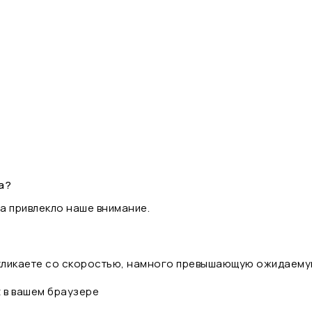
а?
а привлекло наше внимание.
 кликаете со скоростью, намного превышающую ожидаему
t в вашем браузере