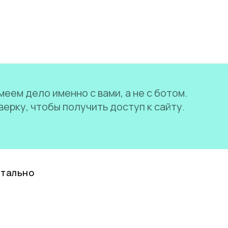
еем дело именно с вами, а не с ботом.
ерку, чтобы получить доступ к сайту.
нтально