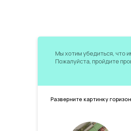
Мы хотим убедиться, что им
Пожалуйста, пройдите пров
Разверните картинку горизо