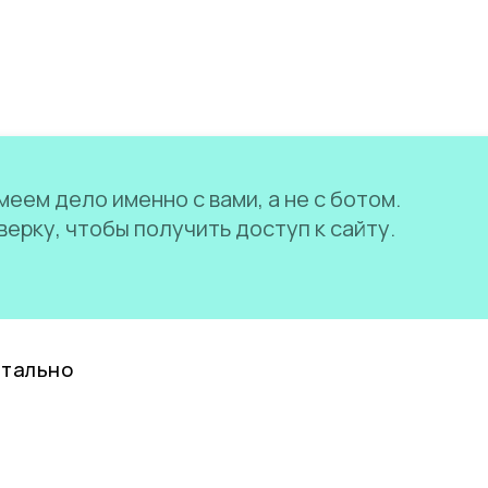
еем дело именно с вами, а не с ботом.
ерку, чтобы получить доступ к сайту.
нтально