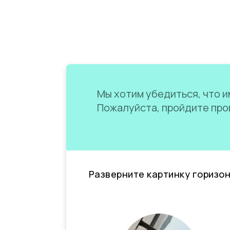
Мы хотим убедиться, что им
Пожалуйста, пройдите пров
Разверните картинку горизо