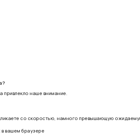
а?
а привлекло наше внимание.
 кликаете со скоростью, намного превышающую ожидаему
t в вашем браузере