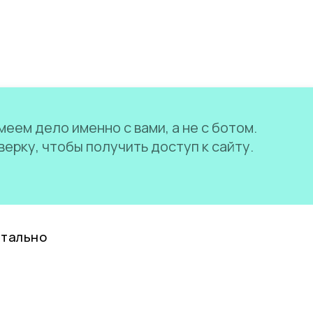
еем дело именно с вами, а не с ботом.
ерку, чтобы получить доступ к сайту.
нтально