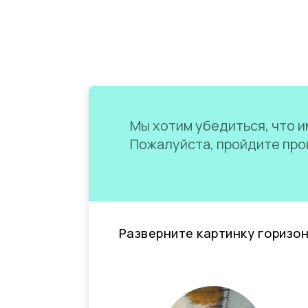
Мы хотим убедиться, что им
Пожалуйста, пройдите пров
Разверните картинку горизо