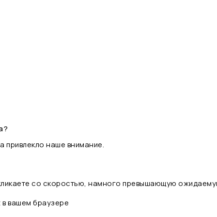
а?
а привлекло наше внимание.
 кликаете со скоростью, намного превышающую ожидаему
t в вашем браузере